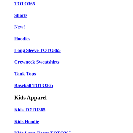
TOTO365
Shorts
New!
Hoodies
Long Sleeve TOTO365
Crewneck Sweatshirts
Tank Tops
Baseball TOTO365
Kids Apparel
Kids TOTO365
Kids Hoodie