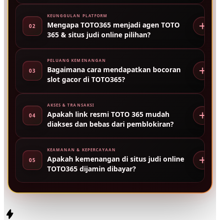
KEUNGGULAN PLATFORM
Mengapa TOTO365 menjadi agen TOTO
02
365 & situs judi online pilihan?
PELUANG KEMENANGAN
Bagaimana cara mendapatkan bocoran
03
slot gacor di TOTO365?
AKSES & TRANSAKSI
Apakah link resmi TOTO 365 mudah
04
diakses dan bebas dari pemblokiran?
KEAMANAN & KEPERCAYAAN
Apakah kemenangan di situs judi online
05
TOTO365 dijamin dibayar?