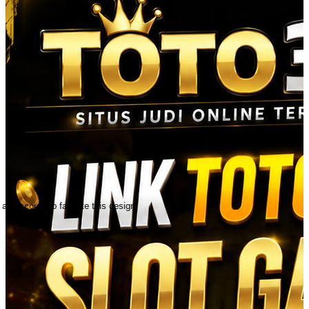
 an account to favorite this design!