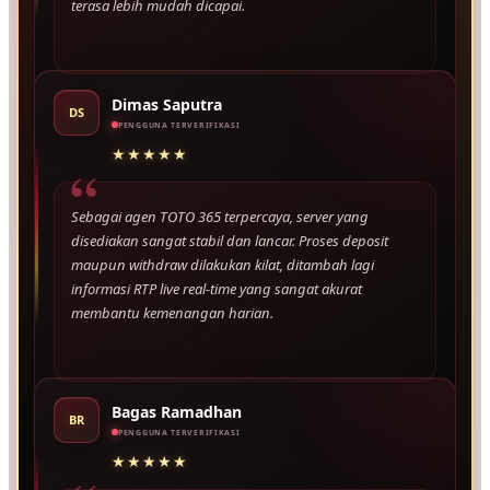
terasa lebih mudah dicapai.
Dimas Saputra
DS
PENGGUNA TERVERIFIKASI
★★★★★
“
Sebagai agen TOTO 365 terpercaya, server yang
disediakan sangat stabil dan lancar. Proses deposit
maupun withdraw dilakukan kilat, ditambah lagi
informasi RTP live real-time yang sangat akurat
membantu kemenangan harian.
Bagas Ramadhan
BR
PENGGUNA TERVERIFIKASI
★★★★★