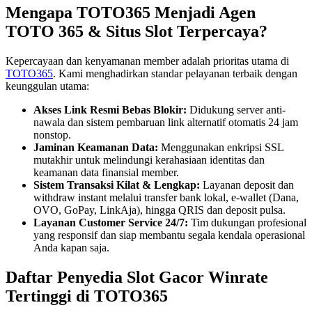
Mengapa TOTO365 Menjadi Agen
TOTO 365 & Situs Slot Terpercaya?
Kepercayaan dan kenyamanan member adalah prioritas utama di
TOTO365
. Kami menghadirkan standar pelayanan terbaik dengan
keunggulan utama:
Akses Link Resmi Bebas Blokir:
Didukung server anti-
nawala dan sistem pembaruan link alternatif otomatis 24 jam
nonstop.
Jaminan Keamanan Data:
Menggunakan enkripsi SSL
mutakhir untuk melindungi kerahasiaan identitas dan
keamanan data finansial member.
Sistem Transaksi Kilat & Lengkap:
Layanan deposit dan
withdraw instant melalui transfer bank lokal, e-wallet (Dana,
OVO, GoPay, LinkAja), hingga QRIS dan deposit pulsa.
Layanan Customer Service 24/7:
Tim dukungan profesional
yang responsif dan siap membantu segala kendala operasional
Anda kapan saja.
Daftar Penyedia Slot Gacor Winrate
Tertinggi di TOTO365