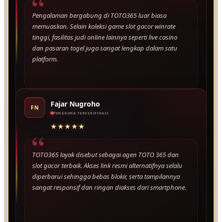
“
Pengalaman bergabung di TOTO365 luar biasa
memuaskan. Selain koleksi game slot gacor winrate
tinggi, fasilitas judi online lainnya seperti live casino
dan pasaran togel juga sangat lengkap dalam satu
platform.
Fajar Nugroho
FN
PENGGUNA TERVERIFIKASI
★★★★★
“
TOTO365 layak disebut sebagai agen TOTO 365 dan
slot gacor terbaik. Akses link resmi alternatifnya selalu
diperbarui sehingga bebas blokir, serta tampilannya
sangat responsif dan ringan diakses dari smartphone.