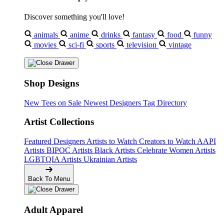
Discover something you'll love!
animals
anime
drinks
fantasy
food
funny
movies
sci-fi
sports
television
vintage
Shop Designs
New Tees on Sale
Newest Designers
Tag Directory
Artist Collections
Featured Designers
Artists to Watch
Creators to Watch
AAPI
Artists
BIPOC Artists
Black Artists
Celebrate Women Artists
LGBTQIA Artists
Ukrainian Artists
Back To Menu
Adult Apparel