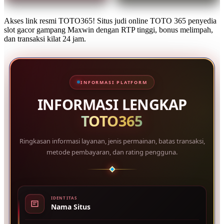
Akses link resmi TOTO365! Situs judi online TOTO 365 penyedia
slot gacor gampang Maxwin dengan RTP tinggi, bonus melimpah,
dan transaksi kilat 24 jam.
INFORMASI PLATFORM
INFORMASI LENGKAP
TOTO365
Ringkasan informasi layanan, jenis permainan, batas transaksi,
metode pembayaran, dan rating pengguna.
IDENTITAS
Nama Situs