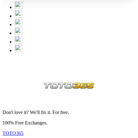
Don't love it? We'll fix it. For free.
100% Free Exchanges.
TOTO365