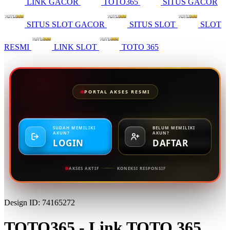
LINK GACOR
TOTO365
SITUS GACOR
SITUS SLOT GACOR
SITUS SLOT
SLOT
RESMI
LINK SLOT
TOTO 365
PORTAL AKSES RESMI
SUDAH MEMILIKI
BELUM MEMILIKI
AKUN?
AKUN?
LOGIN
DAFTAR
AKSES AKTIF
KONEKSI RESPONSIF
Design ID: 74165272
TOTO365 - Link TOTO 365